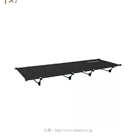
ス」
出典：
https://www.amazon.co.jp