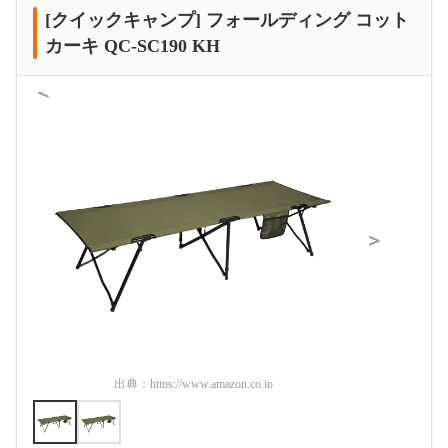
[クイックキャンプ] フォールディング コット
カーキ QC-SC190 KH
＜
＞
出典：
https://www.amazon.co.jp
出典：
htt