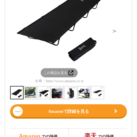
＞
この商品を見る
この
出典：
https://www.amazon.co.jp
出典：
htt
Amazonで詳細を見る
Amazon
楽天
での評価
での評価