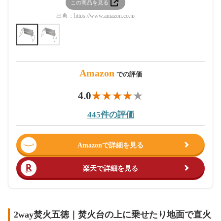
この商品を見る
この
出典：
https://www.amazon.co.jp
出典：
htt
Amazon
での評価
4.0
445件の評価
Amazonで詳細を見る
楽天で詳細を見る
2way焚火五徳｜焚火台の上に乗せたり地面で直火