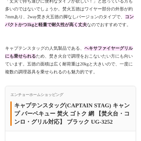
「丈夫で持ち運びに便利なタイプが欲しい！」と思っている方も
多いのではないでしょうか。焚火五徳はワイヤー部分の外形が
約
7mmあり、2way焚き火五徳の脚なしバージョンのタイプで、
コン
パクトかつ1kgと軽量で耐久性が高く丈夫
なのでおすすめです。
キャプテンスタッグの人気製品である、
ヘキサファイヤーグリル
にも乗せられる
ため、焚き火台で調理をおこないたい方にも向い
ています。五徳の面積は広く耐荷重は20kgと大きいので、一度に
複数の調理器具を乗せられるのも魅力的です。
エンチョーホームショッピング
キャプテンスタッグ(CAPTAIN STAG) キャン
プ バーベキュー 焚火 ゴトク 網 【焚火台・コ
ンロ・グリル対応】 ブラック UG-3252