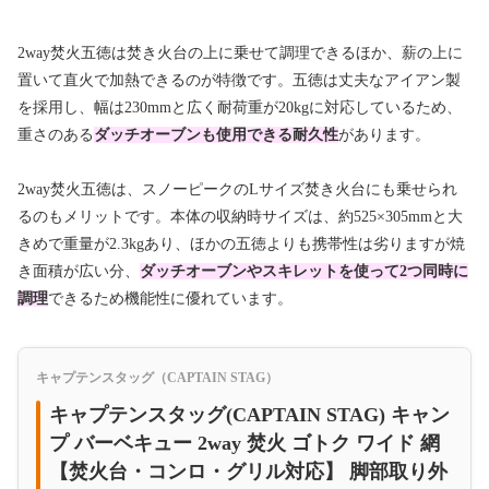
2way焚火五徳は焚き火台の上に乗せて調理できるほか、薪の上に
置いて直火で加熱できるのが特徴です。五徳は丈夫なアイアン製
を採用し、幅は230mmと広く耐荷重が20kgに対応しているため、
重さのある
ダッチオーブンも使用できる耐久性
があります。
2way焚火五徳は、スノーピークのLサイズ焚き火台にも乗せられ
るのもメリットです。本体の収納時サイズは、約525×305mmと大
きめで重量が2.3kgあり、ほかの五徳よりも携帯性は劣りますが焼
き面積が広い分、
ダッチオーブンやスキレットを使って2つ同時に
調理
できるため機能性に優れています。
キャプテンスタッグ（CAPTAIN STAG）
キャプテンスタッグ(CAPTAIN STAG) キャン
プ バーベキュー 2way 焚火 ゴトク ワイド 網
【焚火台・コンロ・グリル対応】 脚部取り外