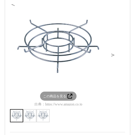
＜
＞
この商品を見る
この
出典：
https://www.amazon.co.jp
出典：
htt