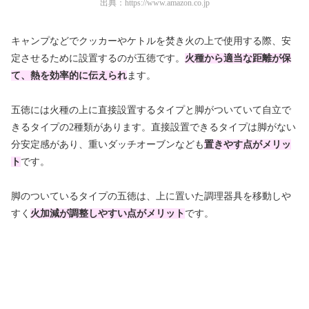
出典：
https://www.amazon.co.jp
キャンプなどでクッカーやケトルを焚き火の上で使用する際、安
定させるために設置するのが五徳です。
火種から適当な距離が保
て、熱を効率的に伝えられ
ます。
五徳には火種の上に直接設置するタイプと脚がついていて自立で
きるタイプの2種類があります。直接設置できるタイプは脚がない
分安定感があり、重いダッチオーブンなども
置きやす点がメリッ
ト
です。
脚のついているタイプの五徳は、上に置いた調理器具を移動しや
すく
火加減が調整しやすい点がメリット
です。