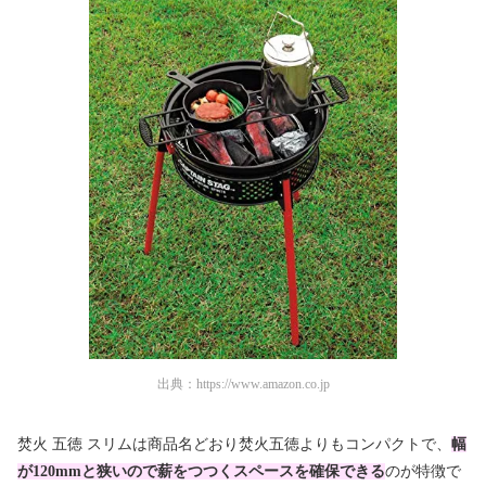
出典：
https://www.amazon.co.jp
焚火 五徳 スリムは商品名どおり焚火五徳よりもコンパクトで、
幅
が120mmと狭いので薪をつつくスペースを確保できる
のが特徴で