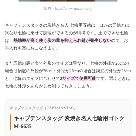
出典：
https://www.amazon.co.jp
キャプテンスタッグの炭焼き名人 七輪用五徳は、ほかの五徳とは
異なり七輪に乗せて調理ができるのが特徴です。土でできた七輪
は、
熱効率が高く使う炭の量を抑えられ錆が発生しない
ので、お
手入れも楽におこなえます。
また五徳の裏と表で外形のサイズは異なり、七輪の外径が28cmの
場合は鍋底の外径が26cm・外径が26cmの場合は鍋底の外径が28cm
と、七輪のタイプに合わせて
2サイズで使用可能
です。選ぶときは
七輪の外形をあらかじめ測っておきましょう。
キャプテンスタッグ（CAPTAIN STAG）
キャプテンスタッグ 炭焼き名人七輪用ゴトク
M-6635