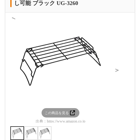
し可能 ブラック UG-3260
＜
＞
この商品を見る
この
出典：
https://www.amazon.co.jp
出典：
htt