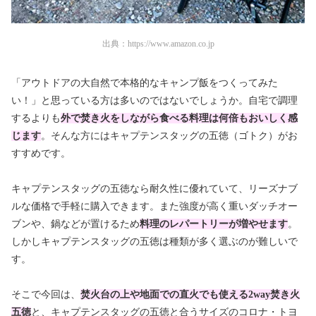
出典：
https://www.amazon.co.jp
「アウトドアの大自然で本格的なキャンプ飯をつくってみた
い！」と思っている方は多いのではないでしょうか。自宅で調理
するよりも
外で焚き火をしながら食べる料理は何倍もおいしく感
じます
。そんな方にはキャプテンスタッグの五徳（ゴトク）がお
すすめです。
キャプテンスタッグの五徳なら耐久性に優れていて、リーズナブ
ルな価格で手軽に購入できます。また強度が高く重いダッチオー
ブンや、鍋などが置けるため
料理のレパートリーが増やせます
。
しかしキャプテンスタッグの五徳は種類が多く選ぶのが難しいで
す。
そこで今回は、
焚火台の上や地面での直火でも使える2way焚き火
五徳
と、キャプテンスタッグの五徳と合うサイズのコロナ・トヨ