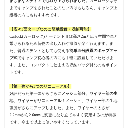
まざまなメディアでも取り上げられました
。カーロックは今
までキャンプをされたことのない方はもちろん、キャンプ上
級者の方にもおすすめです。
【広々3面ターブなのに簡単設置・収納可能】
Carlock(
カーロック
)
カーテント
Ⅱ
は高さ
2m
と広々空間で車と
繋げられるため荷物の出し入れや撤収が楽々行えます。ま
た、普通のテントとしても使える
簡単５分設置のポップアッ
プ式
でキャンプ初心者の方にも手軽に設置していただけま
す。また、コンパクトに仕まえる収納バッグ付なのもポイン
トです。
【第一弾から3つのリニューアル】
好評だった第一弾からさらに
メッシュ部分、ワイヤー部の生
地、ワイヤーがリニューアル
！メッシュ、ワイヤー部の生地
強度がさらにアップしました。また、ワイヤーの太さが
2.2mm
から
2.6mm
に変更になり立てやすく安定するのが特徴
です。今まで以上に使いやすくなっています。