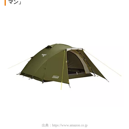
マン」
出典：
https://www.amazon.co.jp