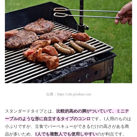
出典：
https://cdn.pixabay.com
スタンダードタイプとは、
比較的高めの脚がついていて、ミニテ
ーブルのような形に自立するタイプのコンロ
です。1人用のものは
小ぶりですが、
立食でバーベキューができるだけの高さがある商
品が多いため、
1人でも複数人でも使用しやすい
のが利点です。