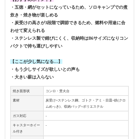
・五徳・網がセットになっているため、ソロキャンプでの煮
炊き・焼き物が楽しめる
・炭受けの高さが3段階で調節できるため、燃料や用途に合
わせて変えられる
・ステンレス製で錆びにくく、収納時はB6サイズになりコン
パクトで持ち運びしやすい
【ここが少し気になる…】
・もう少しサイズが欲しいとの声も
・大きい薪は入らない
焼き面形状
コンロ・焚火台
素材
炭受け=ステンレス鋼、ゴトク・アミ・目皿=鉄(クロ
ムめっき)、収納バッグ=ポリエステル
ガス対応
-
キャスターホイー
-
ル付き