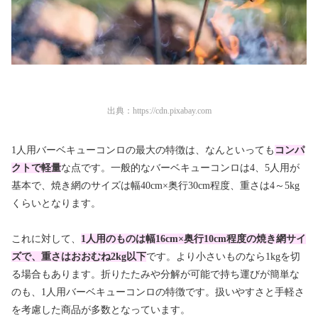
出典：
https://cdn.pixabay.com
1人用バーベキューコンロの最大の特徴は、なんといっても
コンパ
クトで軽量
な点です。一般的なバーベキューコンロは4、5人用が
基本で、焼き網のサイズは幅40cm×奥行30cm程度、重さは4～5kg
くらいとなります。
これに対して、
1人用のものは幅16cm×奥行10cm程度の焼き網サイ
ズで、重さはおおむね2kg以下
です。より小さいものなら1kgを切
る場合もあります。折りたたみや分解が可能で持ち運びが簡単な
のも、1人用バーベキューコンロの特徴です。扱いやすさと手軽さ
を考慮した商品が多数となっています。