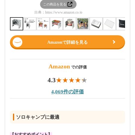
この商品を見る
この
出典：
https://www.amazon.co.jp
出典：
htt
Amazonで詳細を見る
Amazon
での評価
4.3
4,069件の評価
ソロキャンプに最適
【おすすめポイント】