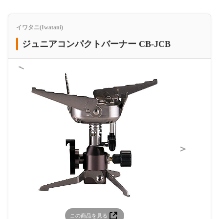
イワタニ(Iwatani)
ジュニアコンパクトバーナー CB-JCB
＜
＞
この商品を見る
この