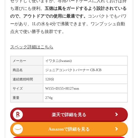
セットして使いますが、専用ハードケースに入れておけば持
ち運びにも便利。
五徳は風をガードするよう設計されている
ので、アウトドアでの使用に最適です。
コンパクトでもパワ
ーがあり、1Lの水を4分で沸騰できます。ワンプッシュ自動
点火で使い勝手も抜群です。
スペック詳細はこちら
メーカー
イワタニ(Iwatani)
商品名
ジュニアコンパクトバーナー CB-JCB
連続燃焼時間
120分
サイズ
W155×D155×H127mm
重量
274g
楽天で詳細を見る
Amazonで詳細を見る