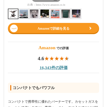
出典：
https://www.amazon.co.jp
出典：
htt
Amazonで詳細を見る
Amazon
での評価
4.6
16,343件の評価
コンパクトでもパワフル
コンパクトで携帯性に優れたバーナーです。カセットガスを