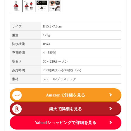
サイズ
H15.2×7.6cm
重量
127g
防水機能
IPX4
充電時間
4～5時間
明るさ
30～220ルーメン
点灯時間
200時間(Low)/3時間(High)
素材
スチール/プラスチック
Amazonで詳細を見る
楽天で詳細を見る
Yahoo!ショッピングで詳細を見る