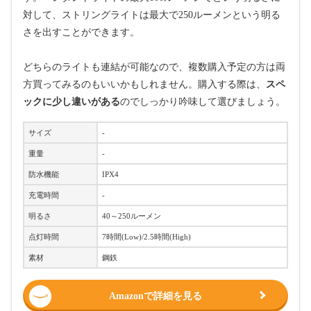
対して、ストリングライトは最大で250ルーメンという明る
さを出すことができます。
どちらのライトも連結が可能なので、複数購入予定の方は両
方買ってみるのもいいかもしれません。購入する際は、
スペ
ックに少し違いがある
のでしっかり吟味して選びましょう。
サイズ
-
重量
-
防水機能
IPX4
充電時間
-
明るさ
40～250ルーメン
点灯時間
7時間(Low)/2.5時間(High)
素材
鋼鉄
Amazonで詳細を見る