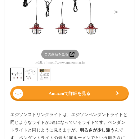
＞
この商品を見る
この
出典：
https://www.amazon.co.jp
出典：
htt
Amazonで詳細を見る
エジソンストリングライトは、エジソンペンダントライトと
同じようなライトが3連になっているライトです。ペンダン
トライトと同じように見えますが、
明るさが少し違う
んで
す。ペンダントライトの最大100ルーメンでという明るさに