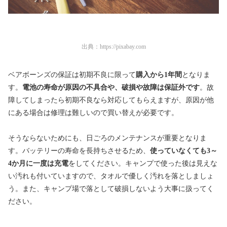
出典：
https://pixabay.com
ベアボーンズの保証は初期不良に限って
購入から1年間
となりま
す。
電池の寿命が原因の不具合や、破損や故障は保証外です
。故
障してしまったら初期不良なら対応してもらえますが、原因が他
にある場合は修理は難しいので買い替えが必要です。
そうならないためにも、日ごろのメンテナンスが重要となりま
す。バッテリーの寿命を長持ちさせるため、
使っていなくても3～
4か月に一度は充電
をしてください。キャンプで使った後は見えな
い汚れも付いていますので、タオルで優しく汚れを落としましょ
う。また、キャンプ場で落として破損しないよう大事に扱ってく
ださい。