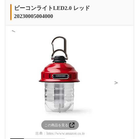
ビーコンライトLED2.0 レッド
20230005004000
＜
＞
この商品を見る
この
出典：
https://www.amazon.co.jp
出典：
htt