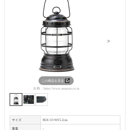
＞
この商品を見る
この
出典：
https://www.amazon.co.jp
出典：
htt
サイズ
H24.13×W15.2cm
重量
-