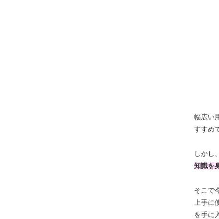
幅広い
すすめ
しかし
知識を
そこで
上手に
を手に