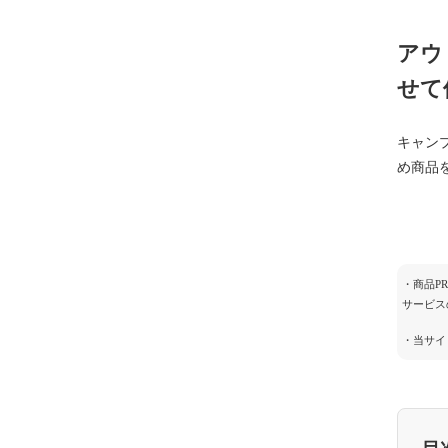
アウ
せて
キャン
め商品
・商品P
サービス
・当サイ