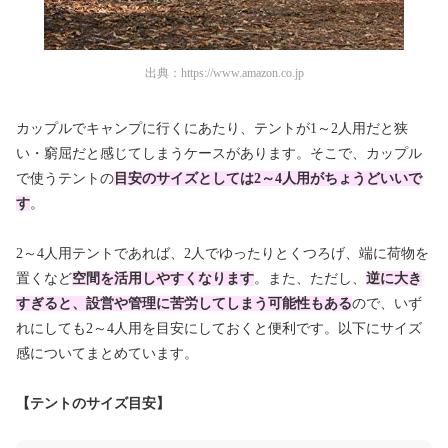
出典：
https://www.amazon.co.jp
カップルでキャンプに行くにあたり、テントが1～2人用だと狭
い・窮屈だと感じてしまうケースがあります。そこで、カップル
で使うテントの
目安のサイズとしては2～4人用がちょうどいいで
す
。
2～4人用テントであれば、2人でゆったりとくつろげ、端に荷物を
置くなど
空間を活用しやすくなります
。また、ただし、
逆に大き
すぎると、設営や管理に苦労してしまう可能性もある
ので、いず
れにしても2～4人用を目安にしておくと便利です。以下にサイズ
感についてまとめています。
【テントのサイズ目安】