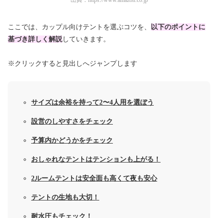
出典：
https://www.amazon.co.jp
ここでは、カップル向けテントを選ぶコツを、
以下のポイントに
基づき詳しく解説
していきます。
※クリックすると見出しへジャンプします
サイズは余裕を持って2〜4人用を選ぼう
設営のしやすさをチェック
予算内かどうかをチェック
おしゃれなテントはテンションも上がる！
2ルームテントは安全面も高くて夜も安心
テントの生地も大切！
耐水圧もチェック！