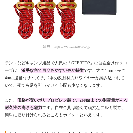
出典：
https://www.amazon.co.jp
テントなどキャンプ用品で人気の「GEERTOP」の自在金具付きロ
ープは、
派手な色で目立ちやすい色が特徴
です。太さ4mm・長さ
4mの適当なサイズで、2本の反射材入りワイヤーが編み込まれて
いて、夜でも足を引っかける心配も少なくなります。
また、
価格が安いポリプロピレン製で、260kgまでの耐荷量がある
耐久性の高さも魅力
です。自在金具は軽くて頑丈なアルミ製で、
簡単に取り付けられるところもポイントといえます。