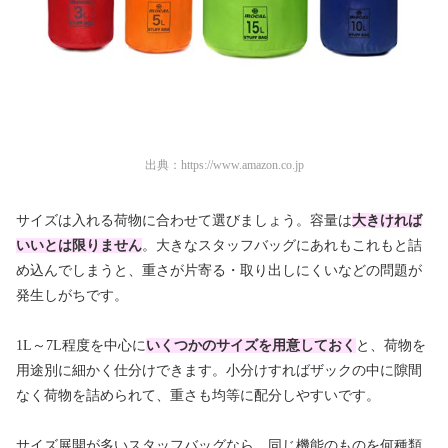
出典：
https://www.amazon.co.jp
サイズは入れる荷物に合わせて選びましょう。容量は
大きければ
いいとは限りません
。大きなスタッフバッグにあれもこれもと詰
め込んでしまうと、重さが片寄る・取り出しにくいなどの問題が
発生しがちです。
1L～7L程度を中心に
いくつかのサイズを用意しておく
と、荷物を
用途別に細かく仕分けできます。小分けすればザックの中に隙間
なく荷物を詰められて、重さも均等に配分しやすいです。
サイズ展開が多いスタッフバッグなら、同じ機能のものを何種類