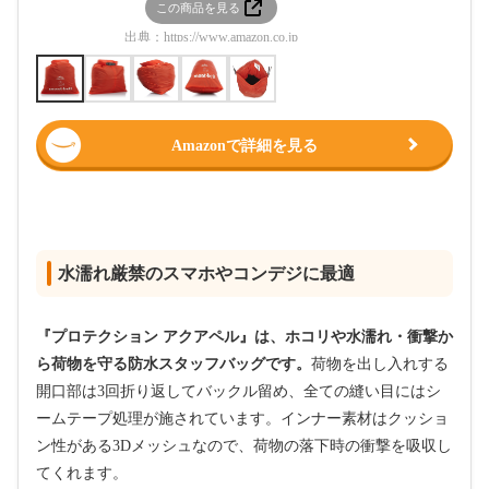
この商品を見る
この
出典：
https://www.amazon.co.jp
出典：
htt
Amazonで詳細を見る
水濡れ厳禁のスマホやコンデジに最適
『プロテクション アクアペル』は、ホコリや水濡れ・衝撃か
ら荷物を守る防水スタッフバッグです。
荷物を出し入れする
開口部は3回折り返してバックル留め、全ての縫い目にはシ
ームテープ処理が施されています。インナー素材はクッショ
ン性がある3Dメッシュなので、荷物の落下時の衝撃を吸収し
てくれます。