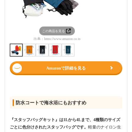
この商品を見る
この
出典：
https://www.amazon.co.jp
出典：
htt
Amazonで詳細を見る
防水コートで海水浴にもおすすめ
『スタッフバッグキット』は1Lから4Lまで、4種類のサイズ
ごとに色分けされたスタッフバッグです。
軽量のナイロン生