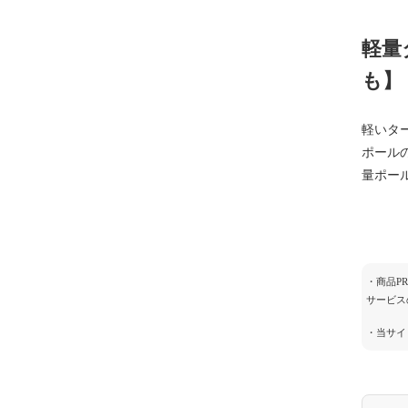
軽量
も】
軽いタ
ポール
量ポー
・商品P
サービス
・当サイ