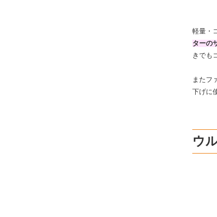
軽量・
ターの
きでも
またフ
下げに
ウル