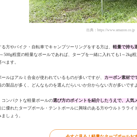
出典：
https://www.amazon.co.jp
する方やバイク・自転車でキャンプツーリングをする方は、
軽量で持ち
50～500g程度の軽量なポールであれば、タープを一緒に入れても1～2
運べます。
ポールはアルミ合金が使われているものが多いですが、
カーボン素材で
観の製品が多く、どんなものを選んだらいいか分からない方が多いです
、コンパクトな軽量ポールの
選び方のポイントを紹介したうえで、人気
性に優れたタープポール・テントポールに興味のある方やウルトラライ
みましょう。
今すぐ見る！軽量なタープポールおす