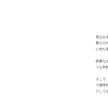
登山を
重さ2
に持ち
軽量な
うな外
そこで
で携帯
クして