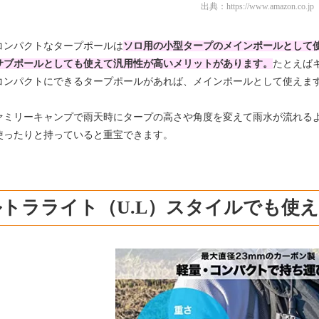
出典：
https://www.amazon.co.jp
コンパクトなタープポールは
ソロ用の小型タープのメインポールとして
サブポールとしても使えて汎用性が高いメリットがあります。
たとえば
コンパクトにできるタープポールがあれば、メインポールとして使えま
ァミリーキャンプで雨天時にタープの高さや角度を変えて雨水が流れる
使ったりと持っていると重宝できます。
トラライト（U.L）スタイルでも使