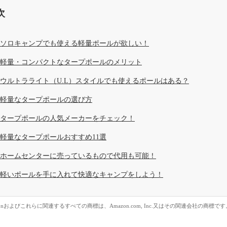
次
ソロキャンプでも使える軽量ポールが欲しい！
軽量・コンパクトなタープポールのメリット
ウルトラライト（U.L）スタイルでも使えるポールはある？
軽量なタープポールの選び方
タープポールの人気メーカーをチェック！
軽量なタープポールおすすめ11選
ホームセンターに売っているもので代用も可能！
軽いポールを手に入れて快適なキャンプをしよう！
zonおよびこれらに関連するすべての商標は、Amazon.com, Inc.又はその関連会社の商標です