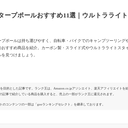
タープポールおすすめ11選｜ウルトラライ
ープポールは持ち運びやすく、自転車・バイクでのキャンプツーリング
のおすすめ商品を紹介。カーボン製・スライド式やウルトラライトスタ
ルを見つけましょう。
Rを目的とした記事です。ランク王は、Amazon.co.jpアソシエイト、楽天アフィリエイ
の記事で紹介している商品を購入すると、売上の一部がランク王に還元されます。
トのコンテンツの一部は「gooランキングセレクト」を継承しております。