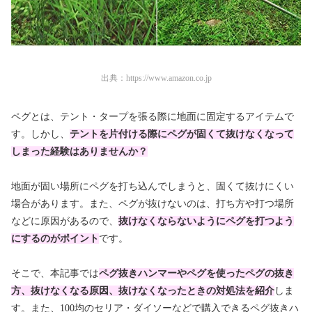
出典：
https://www.amazon.co.jp
ペグとは、テント・タープを張る際に地面に固定するアイテムで
す。しかし、
テントを
片付ける際にペグが固くて抜けなくなって
しまった経験はありませんか？
地面が固い場所にペグを打ち込んでしまうと、固くて抜けにくい
場合があります。また、ペグが抜けないのは、打ち方や打つ場所
などに原因があるので、
抜けなくならないようにペグを打つよう
にするのがポイント
です。
そこで、本記事では
ペグ抜きハンマーやペグを使ったペグの抜き
方、抜けなくなる原因、抜けなくなったときの対処法を紹介
しま
す。また、100均のセリア・ダイソーなどで購入できるペグ抜きハ