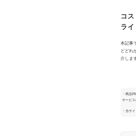
コス
ライ
本記事
どどれ
介しま
・商品P
サービス
・当サイ