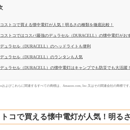
次
コストコで買える懐中電灯が人気！明るさの種類を徹底比較！
コストコではコスパ最強のデュラセル（DURACELL）の懐中電灯がお
デュラセル（DURACELL）のヘッドライトも便利
デュラセル（DURACELL）のランタンも人気
デュラセル（DURACELL）の懐中電灯はキャンプでも防災でも大活躍
zonおよびこれらに関連するすべての商標は、Amazon.com, Inc.又はその関連会社の商標です
ストコで買える懐中電灯が人気！明る