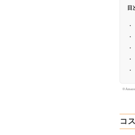
目
※Ama
コ