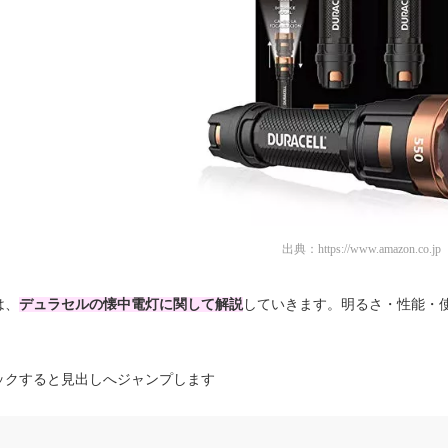
出典：
https://www.amazon.co.jp
は、
デュラセルの懐中電灯に関して解説
していきます。明るさ・性能・
。
ックすると見出しへジャンプします