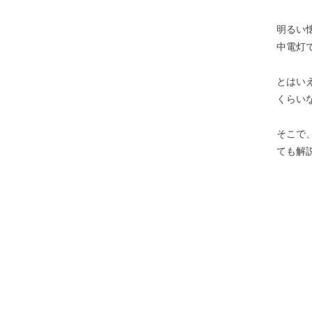
明るい
中電灯
とはい
くらい
そこで
ても解