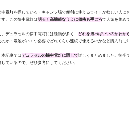
懐中電灯を探している・キャンプ場で便利に使えるライトが欲しい人に
です。この懐中電灯は
明るく高機能なうえに価格も手ごろ
で人気を集め
え、デュラセルの懐中電灯には種類が多く、
どれを選べばいいのかわか
なのか・電池がいくつ必要でどれくらい連続で使えるのかなど購入前に
、本記事では
デュラセルの懐中電灯に関して
詳しくまとめました。後半
説しているので、ぜひ参考にしてください。