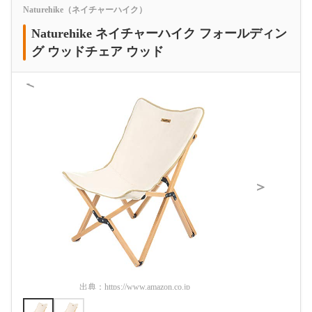
Naturehike（ネイチャーハイク）
Naturehike ネイチャーハイク フォールディン
グ ウッドチェア ウッド
＜
＞
出典：
https://www.amazon.co.jp
出典：
htt