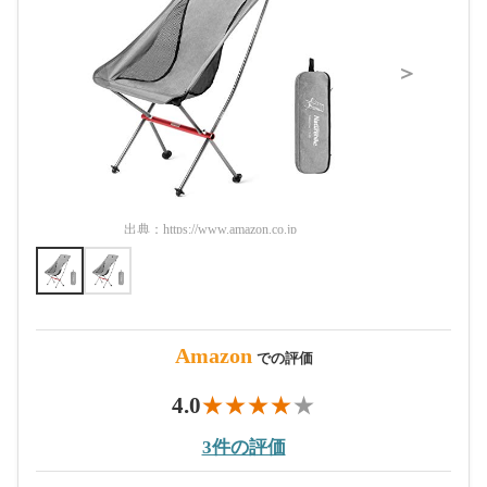
＞
出典：
https://www.amazon.co.jp
出典：
htt
Amazon
での評価
4.0
3件の評価