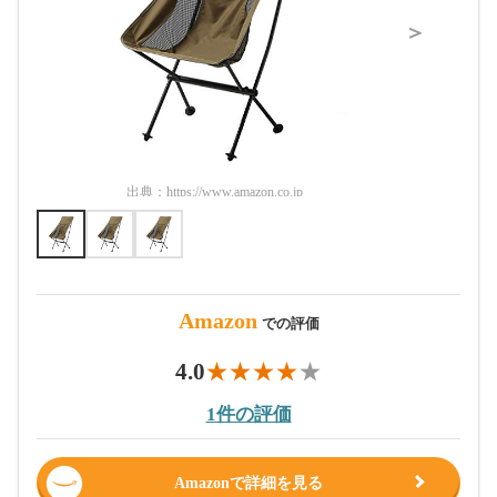
＞
出典：
https://www.amazon.co.jp
出典：
htt
Amazon
での評価
4.0
1件の評価
Amazonで詳細を見る