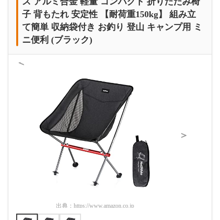
ス アルミ合金 軽量 コンパクト 折りたたみ椅
子 背もたれ 安定性 【耐荷重150kg】 組み立
て簡単 収納袋付き お釣り 登山 キャンプ用 ミ
ニ便利 (ブラック)
＜
＞
出典：
https://www.amazon.co.jp
出典：
htt