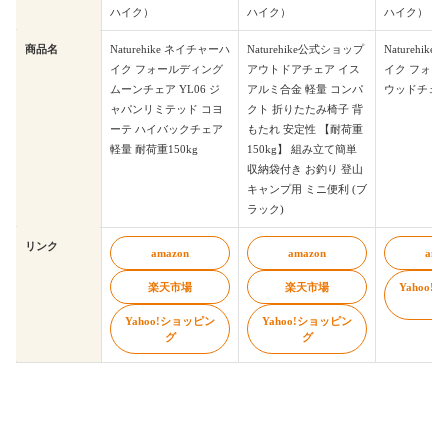
ハイク）
ハイク）
ハイク）
商品名
Naturehike ネイチャーハ
Naturehike公式ショップ
Naturehik
イク フォールディング
アウトドアチェア イス
イク フォー
ムーンチェア YL06 ジ
アルミ合金 軽量 コンパ
ウッドチェア
ャパンリミテッド コヨ
クト 折りたたみ椅子 背
ーテ ハイバックチェア
もたれ 安定性 【耐荷重
軽量 耐荷重150kg
150kg】 組み立て簡単
収納袋付き お釣り 登山
キャンプ用 ミニ便利 (ブ
ラック)
リンク
amazon
amazon
ama
楽天市場
楽天市場
Yahoo
Yahoo!ショッピン
Yahoo!ショッピン
グ
グ