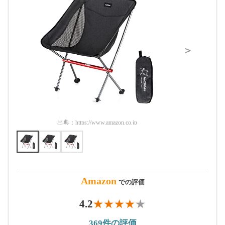
＞
出典：
https://www.amazon.co.jp
出典：
htt
Amazon
での評価
4.2
369件の評価