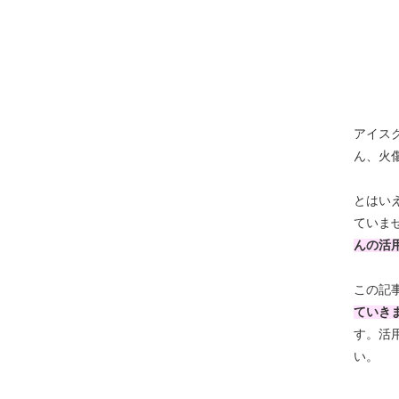
アイス
ん、火
とはい
ていま
んの活
この記
ていき
す
。活
い。