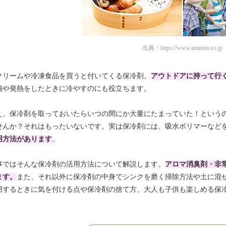
出典：
https://www.amazon.co.jp
クリームや冷凍食品を買うと付いてくる保冷剤。
アウトドアに持って行
傷や発熱をしたときに冷やすのにも役立ちます。
え、保冷剤を取っておいたらいつの間にか大量にたまっていた！という
せんか？それはもったいないです。実は保冷剤には、吸水ポリマーなど
用方法があります
。
事ではそんな保冷剤の活用方法について解説します。
アロマ消臭剤・非
ます。
また、それ以外に保冷剤の中身でシンクを磨く掃除方法や土に混
用するときに気を付ける点や保冷剤の捨て方、大人も子供も楽しめる保