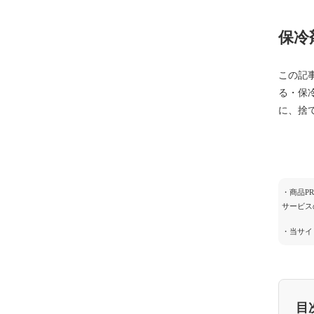
保冷
この記
る・保
に、捨
・商品P
サービス
・当サイ
目