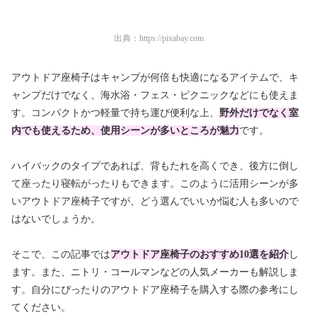
出典：
https://pixabay.com
アウトドア座椅子はキャンプが何倍も快適になるアイテムで、
キ
ャンプだけでなく、海水浴・フェス・ピクニックなどにも使えま
す
。コンパクトかつ軽量で持ち運び便利な上、
野外だけでなく室
内でも使えるため、使用シーンが多いところが魅力
です。
ハイバックのタイプであれば、背もたれを高くでき、後方に倒し
て座ったり寝転がったりもできます。このように活用シーンが多
いアウトドア座椅子ですが、どう選んでいいか悩む人も多いので
はないでしょうか。
そこで、この記事では
アウトドア座椅子の
おすすめ10選を紹介
し
ます。また、
ニトリ・コールマンなどの人気メーカーも解説
しま
す。自分にぴったりのアウトドア座椅子を購入する際の参考にし
てください。