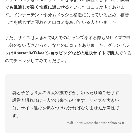
でも風通しが良く快適に過ごせる
といった口コミが多くありま
す。インナーテント部分もメッシュ構造になっているため、寝苦
しさを感じずに寝れたと口コミをあげている人もいました。
また、サイズは大きめで4人でのキャンプをする際もMサイズで申
し分のない広さだった、などの口コミもありました。グランベル
クは
AmazonやYahoo!ショッピングなどの通販サイトで購入
できる
のでチェックしてみてください。
妻と子ども３人の５人家族ですが、ゆったり過ごせます。
設営も慣れれば一人で出来ちゃいます。サイズが大きい
分、サイト選びを気をつけなければなりませんが満足で
す。
出典：
https://store.shopping.yahoo.co.jp