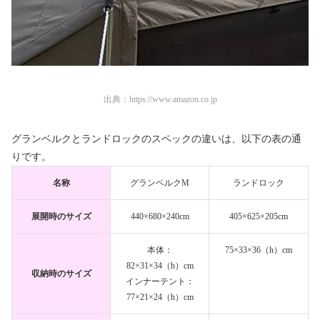
出典：
https://www.amazon.co.jp
グランベルクとランドロックのスペックの違いは、以下の表の通
りです。
名称
グランベルクM
ランドロック
展開時のサイズ
440×680×240cm
405×625×205cm
本体：
75×33×36（h）cm
82×31×34（h）cm
収納時のサイズ
インナーテント：
77×21×24（h）cm