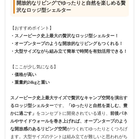
開放的なリビングでゆったりと自然を楽しめる贅
沢なロッジ型シェルター
【おすすめポイント】
・スノーピーク史上最大の贅沢なロッジ型シェルター！
・オープンタープのような開放的なリビングもつくれる！
・大型サイズながら組み立て簡単で時間を有効活用できる！
【ここが少し気になる】
・価格が高い
・重量約24kgと重い
スノーピーク史上最大サイズで贅沢なキャンプ空間を演出す
るロッジ型シェルター
です。
「ゆったりと自然を楽しむ、豊
かに過ごす」
をコンセプトに開発されている通り、
前後パネ
ルやサイドウォールを巻き上げれば、オープンタープのよう
な開放感のあるリビング空間
がつくれてゆったりとくつろげ
ます。大型サイズのテントは組み立てが難しいと思われがち