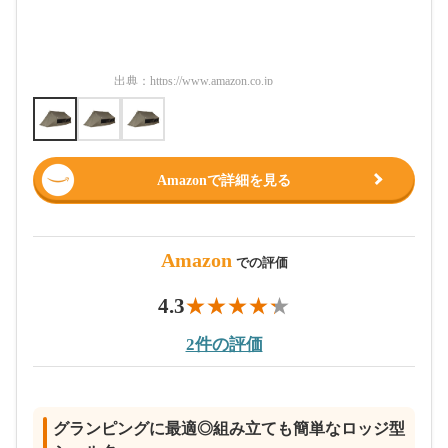
出典：
https://www.amazon.co.jp
出典：
htt
Amazonで詳細を見る
Amazon
での評価
4.3
2件の評価
グランピングに最適◎組み立ても簡単なロッジ型