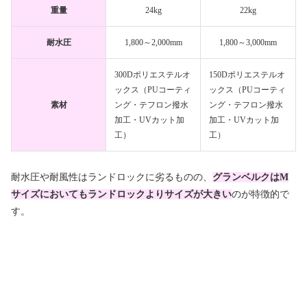
重量
24kg
22kg
耐水圧
1,800～2,000mm
1,800～3,000mm
300Dポリエステルオ
150Dポリエステルオ
ックス（PUコーティ
ックス（PUコーティ
素材
ング・テフロン撥水
ング・テフロン撥水
加工・UVカット加
加工・UVカット加
工）
工）
耐水圧や耐風性はランドロックに劣るものの、
グランベルクはM
サイズにおいてもランドロックよりサイズが大きい
のが特徴的で
す。