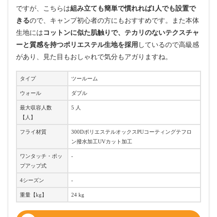
ですが、こちらは
組み立ても簡単で慣れれば1人でも設置で
きる
ので、キャンプ初心者の方にもおすすめです。また本体
生地には
コットンに似た肌触りで、テカリのないテクスチャ
ーと質感を持つポリエステル生地を採用
しているので高級感
があり、見た目もおしゃれで気分もアガりますね。
タイプ
ツールーム
ウォール
ダブル
最大収容人数
5 人
【人】
フライ材質
300DポリエステルオックスPUコーティングテフロ
ン撥水加工UVカット加工
ワンタッチ・ポッ
-
プアップ式
4シーズン
-
重量【kg】
24 kg