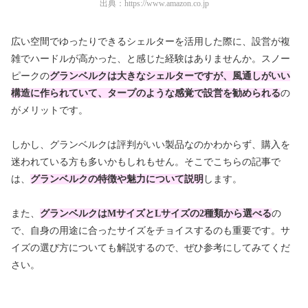
出典：
https://www.amazon.co.jp
広い空間でゆったりできるシェルターを活用した際に、設営が複
雑でハードルが高かった、と感じた経験はありませんか。スノー
ピークの
グランベルクは大きなシェルターですが、風通しがいい
構造に作られていて、タープのような感覚で設営を勧められる
の
がメリットです。
しかし、グランベルクは評判がいい製品なのかわからず、購入を
迷われている方も多いかもしれもせん。そこでこちらの記事で
は、
グランベルクの特徴や魅力について説明
します。
また、
グランベルクはMサイズとLサイズの2種類から選べる
の
で、自身の用途に合ったサイズをチョイスするのも重要です。サ
イズの選び方についても解説するので、ぜひ参考にしてみてくだ
さい。