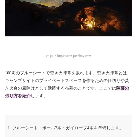
出典：
https://cdn.pixabay.com
100均のブルーシートで焚き火陣幕を張れます。焚き火陣幕とは、
キャンプサイトのプライベートスペースを作るための仕切りや焚
き火台の風除けとして活躍する布幕のことです。ここでは
陣幕の
張り方を紹介
します。
ブルーシート・ポール2本・ガイロープ4本を準備します。