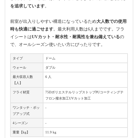
を追求しています
。
前室が出入りしやすい構造になっているため
大人数での使用
時も快適に過ごせます
。最大利用人数は6人までです。フラ
イシートは
UVカット・耐水性・耐風性を兼ね備えている
の
で、オールシーズン使いたい方にぴったりです。
タイプ
ドーム
ウォール
ダブル
最大収容人数
6 人
【人】
フライ材質
75DポリエステルリップストップPUコーティングテ
フロン撥水加工UVカット加工
ワンタッチ・ポッ
-
プアップ式
4シーズン
-
重量【kg】
11.9 kg