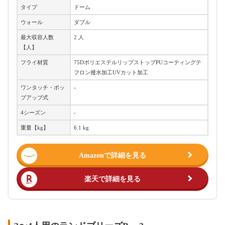
タイプ
ドーム
ウォール
ダブル
最大収容人数
2 人
【人】
フライ材質
75DポリエステルリップストップPUコーティングテ
フロン撥水加工UVカット加工
ワンタッチ・ポッ
-
プアップ式
4シーズン
-
重量【kg】
6.1 kg
Amazonで詳細を見る
楽天で詳細を見る