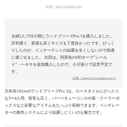
出典：
https://pixabay.com
夫婦2人でDUO用にランドブリーズPro.3を購入しました。
評判通り、質感も高くサイズも丁度良かったです。びっく
りしたのが、インナーテントの結露を全くしないので快適
に過ごせました。 次回は、同系色のHDタープ”シール
ド”・ヘキサを追加購入したので、小川張りで設営予定で
す。
出典：
https://www.amazon.co.jp
天井高145cmのランドブリーズPro.3は、ロースタイルにぴったり
な3〜4人用。前室も広く、バーベキューコンロや薪・クーラーボ
ックスなど必要なアイテムをたっぷり収納できます。ベンチレー
ターの換気システムにより結露しにくいのも魅力です。