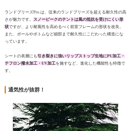
ランドブリーズPro.は、従来のランドブリーズを超える耐久性の高
さが魅力です。
スノーピークのテントは風の抵抗を受けにくい形
状
ですが、より耐風性を高めるべく前室フレームの形状を改良。
また、ポールやボトムなど細部まで耐久性にこだわった構造にな
っています。
シートの表層にも
引き裂きに強いリップストップ生地にPU加工・
テフロン撥水加工・UV加工
を施すなど、進化した機能性も特徴で
す。
通気性が抜群！