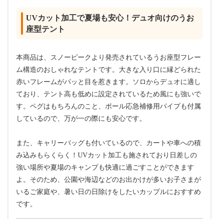
UVカット加工で夏場も安心！デュオ向けのうお
座型テント
本商品は、スノーピークより発売されているうお座型フレー
ム構造のおしゃれなテントです。大きな入り口に縁どられた
赤いフレームがパッと目を惹きます。ソロからデュオに適し
ており、テント高も低めに設定されているため風にも強いで
す。ペグはもちろんのこと、ポール応急補修用パイプも付属
しているので、万が一の際にも安心です。
また、キャリーバッグも付いているので、カートや車への積
み込みもらくらく！UVカット加工も施されており日差しの
強い場所や夏場のキャンプも快適に過ごすことができます
よ。そのため、公園や海辺などのお出かけが多いお子さまが
いるご家庭や、暑い日の日除けをしたいカップルにおすすめ
です。