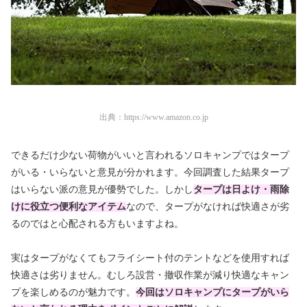
出典：
https://www.amazon.co.jp
できるだけ少ない荷物がいいと言われるソロキャンプではタープ
がいる・いらないと意見が分かれます。今回調査した結果タープ
はいらない派の意見が優勢でした。しかし
タープは日よけ・雨除
けに役立つ便利なアイテム
なので、タープがなければ快適さが劣
るのではと心配される方もいますよね。
実はタープがなくてもフライシート付のテントなどを使用すれば
快適さは劣りません。むしろ設営・撤収作業が減り快適なキャン
プを楽しめるのが魅力です。
今回はソロキャンプにタープがいら