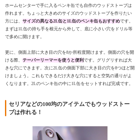
ホームセンターで手に入るペンキ缶でも自作のウッドストーブは
作れます。ちょっと大きめのサイズのウッドストーブを作りたい
方には、
サイズの異なる2L缶と1L缶のペンキ缶もおすすめ
です。
まずは1L缶の持ち手を根元から外して、底に小さい穴をドリル等
で多めに開けます。
更に、側面上部に大き目の穴を8か所程度開けます。側面の穴を開
ける際、
テーパーリーマーを使うと便利
です。グリグリすれば大
きな穴にできます。次に2L缶の側面下部に大き目の穴を8つほど開
けましょう。これもできるだけ大きな穴にすると空気の通りがよ
くなります。2Lのペンキ缶の中に1L缶をセットすれば完成です。
セリアなどの100均のアイテムでもウッドストー
ブは作れる！