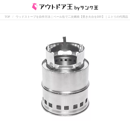
TOP
ウッドストーブを自作方法｜ペール缶で二次燃焼【焚き火台をDIY】｜ニトリの代用品