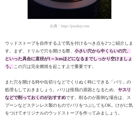
出典：
https://pixabay.com
ウッドストーブを
自作する上で気を付けるべき点を2つご紹介
しま
す。まず、ドリルで穴を開ける際、
小さい穴から中くらいの穴、
といった具合に直径が1～3cmほどになるまでしっかり空けましょ
う。
この穴は完全燃焼を起こす上で重要です。
また穴を開ける時や缶切りなどでくりぬく時にできる「バリ」の
処理もしておきましょう。バリは怪我の原因となるため、
ヤスリ
などで削っておくのがおすすめ
です。削るのが面倒な場合は、
ス
プーンなどステンレス製のものでバリをつぶしてもOK。けが
に気
をつけてオリジナルのウッドストーブを作ってみましょう。