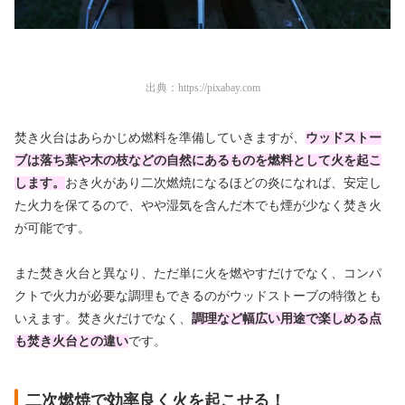
出典：
https://pixabay.com
焚き火台はあらかじめ燃料を準備していきますが、
ウッドストー
ブは落ち葉や木の枝などの自然にあるものを燃料として火を起こ
します。
おき火があり二次燃焼になるほどの炎になれば、安定し
た火力を保てるので、やや湿気を含んだ木でも煙が少なく焚き火
が可能です。
また焚き火台と異なり、ただ単に火を燃やすだけでなく、コンパ
クトで火力が必要な調理もできるのがウッドストーブの特徴とも
いえます。焚き火だけでなく、
調理など幅広い用途で楽しめる点
も焚き火台との違い
です。
二次燃焼で効率良く火を起こせる！