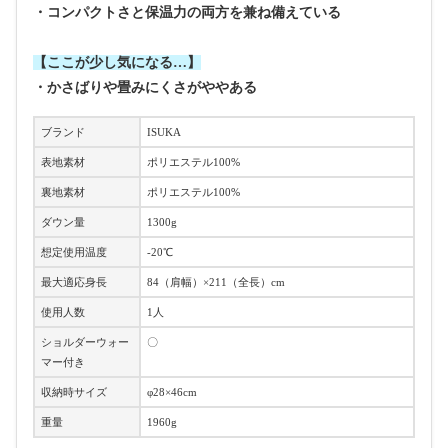
・コンパクトさと保温力の両方を兼ね備えている
【ここが少し気になる…】
・かさばりや畳みにくさがややある
ブランド
ISUKA
表地素材
ポリエステル100%
裏地素材
ポリエステル100%
ダウン量
1300g
想定使用温度
-20℃
最大適応身長
84（肩幅）×211（全長）cm
使用人数
1人
ショルダーウォー
〇
マー付き
収納時サイズ
φ28×46cm
重量
1960g