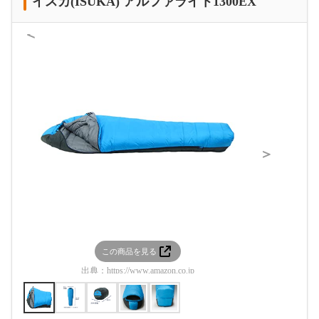
イスカ(ISUKA) アルファライト1300EX
＜
＞
この商品を見る
この
出典：
https://www.amazon.co.jp
出典：
htt