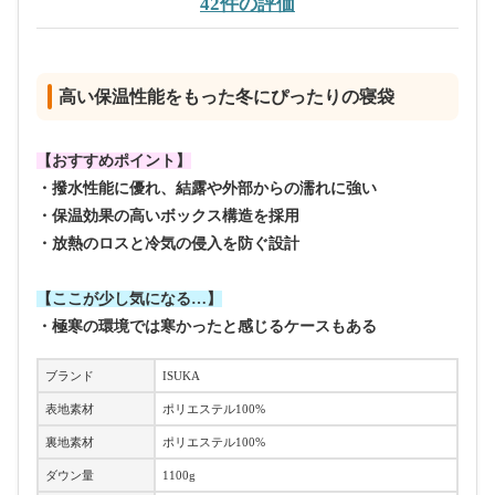
42件の評価
高い保温性能をもった冬にぴったりの寝袋
【おすすめポイント】
・撥水性能に優れ、結露や外部からの濡れに強い
・保温効果の高いボックス構造を採用
・放熱のロスと冷気の侵入を防ぐ設計
【ここが少し気になる…】
・極寒の環境では寒かったと感じるケースもある
ブランド
ISUKA
表地素材
ポリエステル100%
裏地素材
ポリエステル100%
ダウン量
1100g