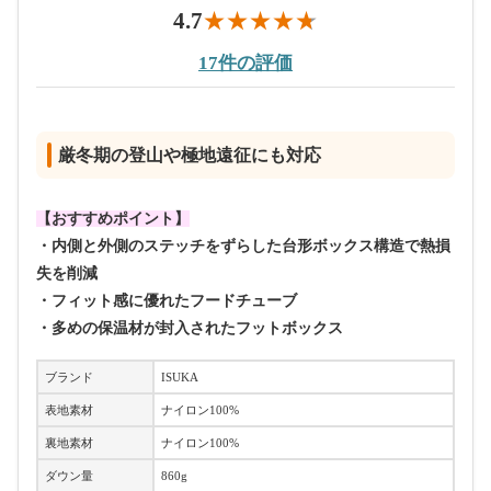
4.7
17件の評価
厳冬期の登山や極地遠征にも対応
【おすすめポイント】
・内側と外側のステッチをずらした台形ボックス構造で熱損
失を削減
・フィット感に優れたフードチューブ
・多めの保温材が封入されたフットボックス
ブランド
ISUKA
表地素材
ナイロン100%
裏地素材
ナイロン100%
ダウン量
860g