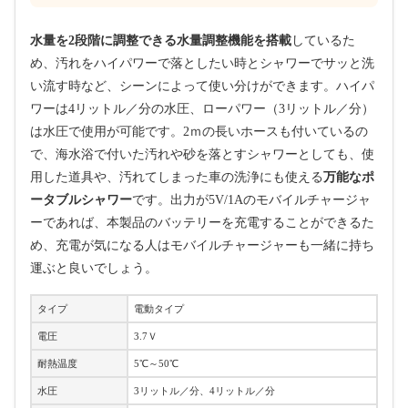
水量を2段階に調整できる水量調整機能を搭載
しているた
め、汚れをハイパワーで落としたい時とシャワーでサッと洗
い流す時など、シーンによって使い分けができます。ハイパ
ワーは4リットル／分の水圧、ローパワー（3リットル／分）
は水圧で使用が可能です。2ｍの長いホースも付いているの
で、海水浴で付いた汚れや砂を落とすシャワーとしても、使
用した道具や、汚れてしまった車の洗浄にも使える
万能なポ
ータブルシャワー
です。出力が5V/1Aのモバイルチャージャ
ーであれば、本製品のバッテリーを充電することができるた
め、充電が気になる人はモバイルチャージャーも一緒に持ち
運ぶと良いでしょう。
タイプ
電動タイプ
電圧
3.7Ｖ
耐熱温度
5℃～50℃
水圧
3リットル／分、4リットル／分