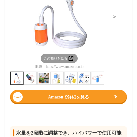
＞
この商品を見る
この
出典：
https://www.amazon.co.jp
出典：
htt
Amazonで詳細を見る
水量を2段階に調整でき、ハイパワーで使用可能