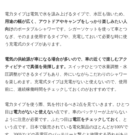
電力タイプは電気で水を汲み上げるタイプで、水圧も強いため、
用途の幅が広く、アウトドアやキャンプをしっかり楽しみたい人
向け
のポータブルシャワーです。シガーソケットを使って車とつ
なぎ、そのまま使用するタイプや、充電しておいて必要な時に使
う充電式のタイプがあります。
電気の供給源が車になる場合が多いので、車の近くで楽しむアク
ティビティで真価を発揮します。
スイッチひとつで水量調整・水
圧調整ができるタイプもあり、外にいながらこだわりのシャワー
を楽しめます。充電式タイプは充電がないと使えないので、使用
前に、連続稼働時間をチェックしておくのがおすすめです。
電力タイプを使う際、気を付けるべき2点を見ていきます。ひとつ
目は
電力がないと使えない
点です。車のバッテリーが上がらない
ように注意が必要です。ふたつ目は
電圧をチェックしておく
、と
いう点です。日本で販売されている電化製品のほとんどが100Vで
す。200Vなどの高電圧のバッテリーと繋ぐと故障する恐れがあり