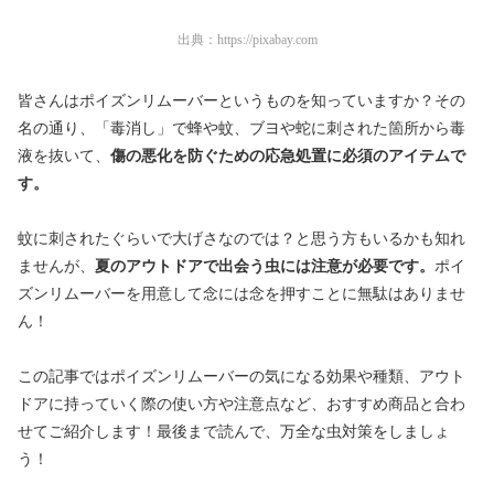
出典：
https://pixabay.com
皆さんはポイズンリムーバーというものを知っていますか？その
名の通り、「毒消し」で蜂や蚊、ブヨや蛇に刺された箇所から毒
液を抜いて、
傷の悪化を防ぐための応急処置に必須のアイテムで
す。
蚊に刺されたぐらいで大げさなのでは？と思う方もいるかも知れ
ませんが、
夏のアウトドアで出会う虫には注意が必要です。
ポイ
ズンリムーバーを用意して念には念を押すことに無駄はありませ
ん！
この記事ではポイズンリムーバーの気になる効果や種類、アウト
ドアに持っていく際の使い方や注意点など、おすすめ商品と合わ
せてご紹介します！最後まで読んで、万全な虫対策をしましょ
う！