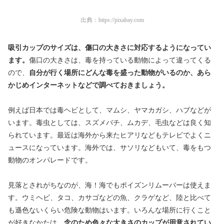
出典：
https://pixabay.com
吸引カップのサイズは、傷口の大きさに対応するようになってい
ます。
傷口の大きさは、毒を持っている動物によって違ってくる
ので、
自分が行く場所にどんな毒を盛った動物がいるのか、あら
かじめインターネットなどで調べておきましょう。
例えば日本では毒ヘビとして、マムシ、ヤマカガシ、ハブなどが
います。毒虫としては、スズメバチ、ムカデ、毛虫などは良く知
られています。最近は海外から来たヒアリなどもテレビでよくニ
ュースになっています。海外では、サソリなどもいて、毒をもつ
動物のオンパレードです。
見落とされがちなのが、海！海でもポイズンリムーバーは使えま
す。ウミヘビ、タコ、カサゴなどの魚、クラゲなど、陸と比べて
も遜色ないくらい危険な動物はいます。いろんな場所に行くこと
が好きなかたは、
念のため色々な大きさのカップが用意されてい