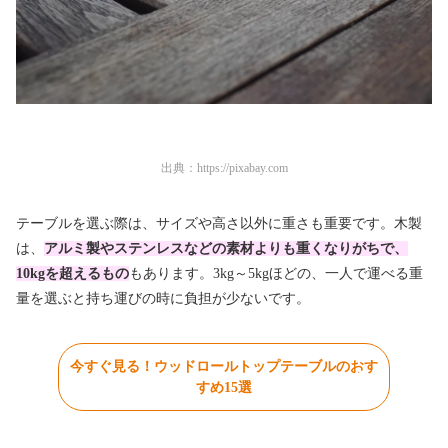
出典：
https://pixabay.com
テーブルを選ぶ際は、サイズや高さ以外に重さも重要です。木製
は、
アルミ製やステンレスなど
の素材よりも重くなりがちで、
10kgを超えるもの
もあります。3kg～5kgほどの、一人で運べる重
量を選ぶと持ち運びの時に負担が少ないです。
今すぐ見る！ウッドロールトップテーブルのおす
すめ15選