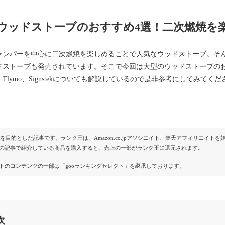
ウッドストーブのおすすめ4選！二次燃焼を
ャンパーを中心に二次燃焼を楽しめることで人気なウッドストーブ。そ
ドストーブも発売されています。そこで今回は大型のウッドストーブの
oy、Tlymo、Signstekについても解説しているので是非参考にしてみてく
Rを目的とした記事です。ランク王は、Amazon.co.jpアソシエイト、楽天アフィリエイ
の記事で紹介している商品を購入すると、売上の一部がランク王に還元されます。
トのコンテンツの一部は「gooランキングセレクト」を継承しております。
次