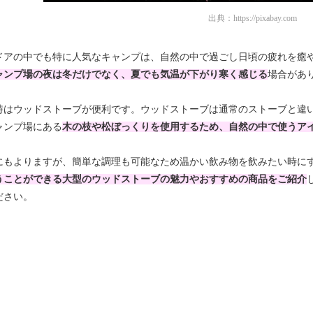
出典：
https://pixabay.com
ドアの中でも特に人気なキャンプは、自然の中で過ごし日頃の疲れを癒
ャンプ場の夜は冬だけでなく、夏でも気温が下がり寒く感じる
場合があ
時はウッドストーブが便利です。ウッドストーブは通常のストーブと違
ャンプ場にある
木の枝や松ぼっくりを使用するため、自然の中で使うア
にもよりますが、簡単な調理も可能なため温かい飲み物を飲みたい時に
うことができる大型のウッドストーブの魅力やおすすめの商品をご紹介
ださい。