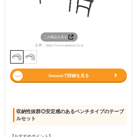
この商品を見る
この
出典：
https://www.amazon.co.jp
出典：
htt
Amazonで詳細を見る
収納性抜群◎安定感のあるベンチタイプのテーブ
ルセット
【おすすめポイント】