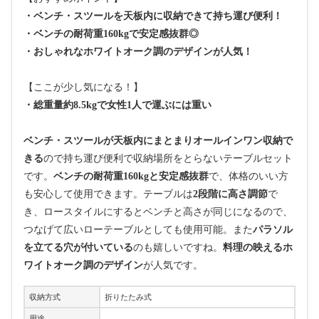
・ベンチ・スツールを天板内に収納できて持ち運び便利！
・ベンチの耐荷重160kgで安定感抜群◎
・おしゃれなホワイトオーク調のデザインが人気！
【ここが少し気になる！】
・総重量約8.5kgで女性1人で運ぶには重い
ベンチ・スツールが天板内にまとまりオールインワン収納で
きる
ので持ち運び便利で収納場所をとらないテーブルセット
です。
ベンチの耐荷重160kgと安定感抜群
で、体格のいい方
も安心して使用できます。テーブルは
2段階に高さ調節
で
き、ロースタイルにするとベンチと高さが同じになるので、
つなげて広いローテーブルとしても使用可能。また
パラソル
を立てる穴が付いている
のも嬉しいですね。
料理の映えるホ
ワイトオーク調のデザイン
が人気です。
収納方式
折りたたみ式
用途
-