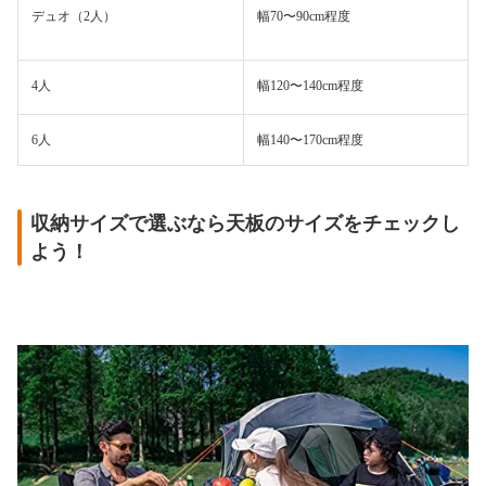
デュオ（2人）
幅70〜90cm程度
4人
幅120〜140cm程度
6人
幅140〜170cm程度
収納サイズで選ぶなら天板のサイズをチェックし
よう！