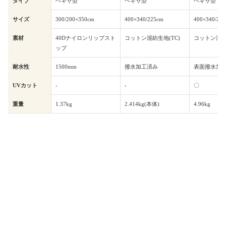
タイプ
ヘキサ型
ヘキサ型
ヘキサ型
サイズ
300/200×350cm
400×340/225cm
400×340/22
素材
40Dナイロンリップスト
コットン混紡生地(TC)
コットン混紡
ップ
耐水性
1500mm
撥水加工済み
表面撥水加
UVカット
‐
‐
〇
重量
1.37kg
2.414kg(本体)
4.96kg