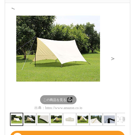
＜
＞
この商品を見る
この
出典：
https://www.amazon.co.jp
出典：
htt