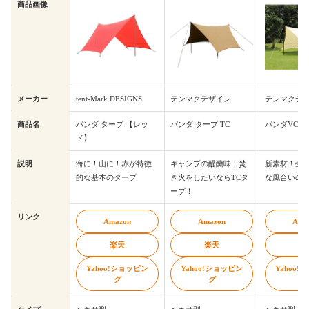
商品画像
メーカー
tent-Mark DESIGNS
テンマクデザイン
テンマクデ
商品名
パンダ タープ 【レッ
パンダ タープ TC
パンダVC 
ド】
説明
海に！山に！赤が特徴
キャンプの醍醐味！焚
新素材！生
的な基本のタープ
き火をしたいならTCタ
な風合いの
ープ！
リンク
Amazon
Amazon
Ama
楽天
楽天
楽
Yahoo!ショッピン
Yahoo!ショッピン
Yahoo
グ
グ