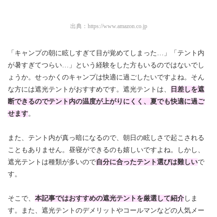
出典：
https://www.amazon.co.jp
「キャンプの朝に眩しすぎて目が覚めてしまった…」「テント内
が暑すぎてつらい…」という経験をした方もいるのではないでし
ょうか。せっかくのキャンプは快適に過ごしたいですよね。そん
な方には遮光テントがおすすめです。遮光テントは、
日差しを遮
断できるのでテント内の温度が上がりにくく、夏でも快適に過ご
せます
。
また、テント内が真っ暗になるので、朝日の眩しさで起こされる
こともありません。昼寝ができるのも嬉しいですよね。しかし、
遮光テントは種類が多いので
自分に合ったテント選びは難しい
で
す。
そこで、
本記事ではおすすめの遮光テントを厳選して紹介
しま
す。また、遮光テントのデメリットやコールマンなどの人気メー