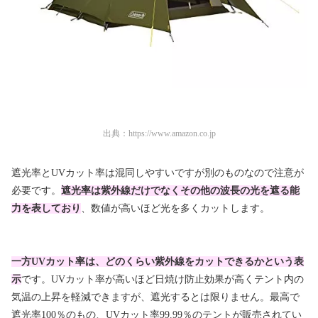
出典：
https://www.amazon.co.jp
遮光率とUVカット率は混同しやすいですが別のものなので注意が
必要です。
遮光率は
紫外線だけでなくその他の波長の光を遮る能
力を表し
ており
、
数値が高いほど光を多くカットします。
一方UVカット率は、どのくらい紫外線をカットできるかという表
示
です。UVカット率が高いほど日焼け防止効果が高くテント内の
気温の上昇を軽減できますが、
遮光するとは限りません。
最高で
遮光率100％のもの、UVカット率99.99％のテントが販売されてい