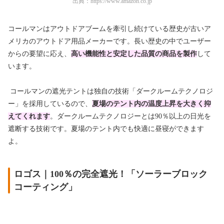
出典：
https://www.amazon.co.jp
コールマンはアウトドアブームを牽引し続けている
歴史が古い
ア
メリカのアウトドア用品メーカーです。長い歴史の中でユーザー
からの要望に応え、
高い機能性と安定した品質の商品を製作
して
います。
コールマンの遮光テントは独自の技術「ダークルームテクノロジ
ー」を採用しているので、
夏場のテント内の温度上昇を大きく抑
えてくれます
。ダークルームテクノロジーとは90％以上の日光を
遮断する技術です。夏場のテント内でも快適に昼寝ができます
よ。
ロゴス｜100％の完全遮光！「ソーラーブロック
コーティング」