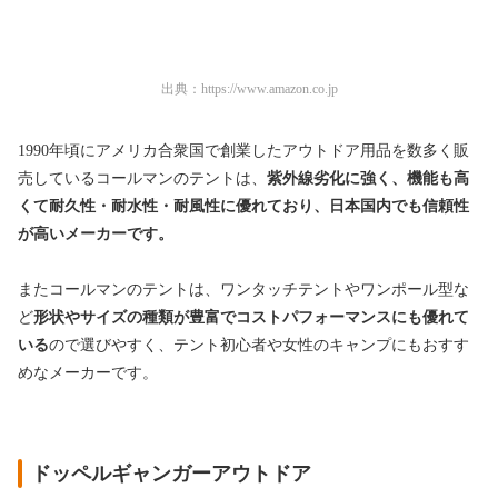
出典：
https://www.amazon.co.jp
1990年頃にアメリカ合衆国で創業したアウトドア用品を数多く販
売しているコールマンのテントは、
紫外線劣化に強く、機能も高
くて耐久性・
耐水性・耐風性に優れており、日本国内でも信頼性
が高いメーカーです。
またコールマンのテントは、ワンタッチテントやワンポール型な
ど
形状やサイズの種類が豊富でコストパフォーマンスにも優れて
いる
ので選びやすく、テント初心者や女性のキャンプにもおすす
めなメーカーです。
ドッペルギャンガーアウトドア