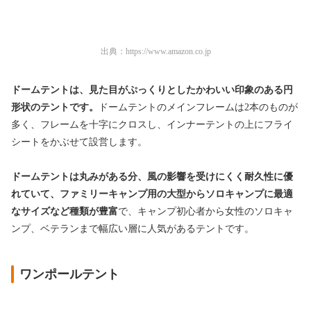
出典：
https://www.amazon.co.jp
ドームテントは、
見た目がぷっくりとしたかわいい印象のある円
形状のテントです。
ドームテントのメインフレームは2本のものが
多く、
フレームを十字にクロスし、
インナーテントの上にフライ
シートをかぶせて設営します。
ドームテントは丸みがある分、
風の影響を受けにくく耐久性に優
れていて、
ファミリーキャンプ用の大型からソロキャンプに最適
なサイズなど
種類が豊富
で、
キャンプ初心者から女性のソロキャ
ンプ、ベテランまで幅広い層に人気があるテントです
。
ワンポールテント