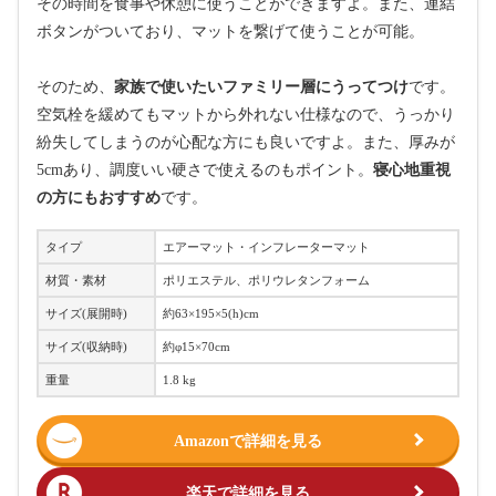
その時間を食事や休憩に使うことができますよ。また、連結
ボタンがついており、マットを繋げて使うことが可能。
そのため、
家族で使いたいファミリー層にうってつけ
です。
空気栓を緩めてもマットから外れない仕様なので、うっかり
紛失してしまうのが心配な方にも良いですよ。また、厚みが
5cmあり、調度いい硬さで使えるのもポイント。
寝心地重視
の方にもおすすめ
です。
タイプ
エアーマット・インフレーターマット
材質・素材
ポリエステル、ポリウレタンフォーム
サイズ(展開時)
約63×195×5(h)cm
サイズ(収納時)
約φ15×70cm
重量
1.8 kg
Amazonで詳細を見る
楽天で詳細を見る