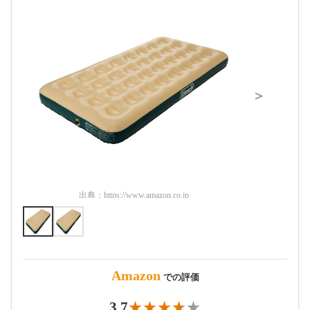
＞
出典：
https://www.amazon.co.jp
出典：
htt
Amazon
での評価
3.7