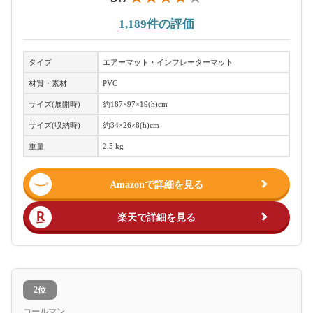
1,189件の評価
タイプ
エアーマット・インフレーターマット
材質・素材
PVC
サイズ(展開時)
約187×97×19(h)cm
サイズ(収納時)
約34×26×8(h)cm
重量
2.5 kg
Amazonで詳細を見る
楽天で詳細を見る
2位
コールマン