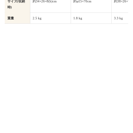
サイズ(収納
約34×26×8(h)cm
約φ15×70cm
約38×26×7(h
時)
重量
2.5 kg
1.8 kg
3.3 kg