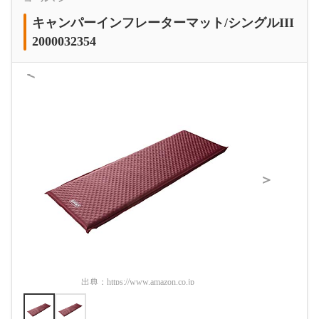
キャンパーインフレーターマット/シングルIII
2000032354
＜
＞
出典：
https://www.amazon.co.jp
出典：
htt