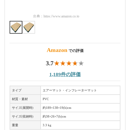
出典：
https://www.amazon.co.jp
出典：
htt
Amazon
での評価
3.7
1,189件の評価
タイプ
エアーマット・インフレーターマット
材質・素材
PVC
サイズ(展開時)
約189×138×19(h)cm
サイズ(収納時)
約38×26×7(h)cm
重量
3.3 kg