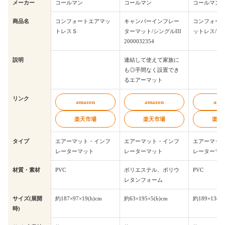
メーカー
コールマン
コールマン
コールマン
商品名
コンフォートエアマッ
キャンパーインフレー
コンフォー
トレスＳ
ターマット/シングルIII
ットレス/W 1
2000032354
説明
連結して使えて家族に
も◎手間なく設置でき
るエアーマット
リンク
amazon
amazon
ama
楽天市場
楽天市場
楽天
タイプ
エアーマット・インフ
エアーマット・インフ
エアーマッ
レーターマット
レーターマット
レーターマ
材質・素材
PVC
ポリエステル、ポリウ
PVC
レタンフォーム
サイズ(展開
約187×97×19(h)cm
約63×195×5(h)cm
約189×138×1
時)