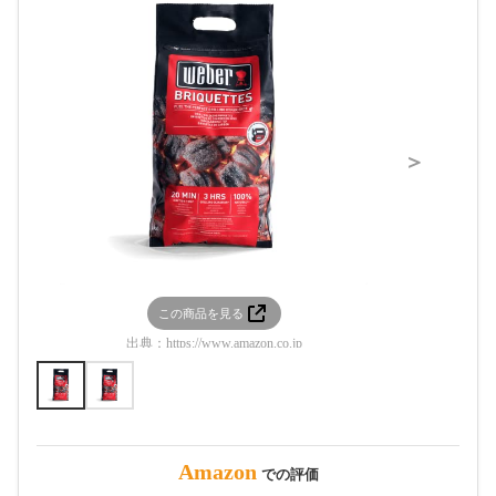
＞
この商品を見る
この
出典：
https://www.amazon.co.jp
出典：
htt
Amazon
での評価