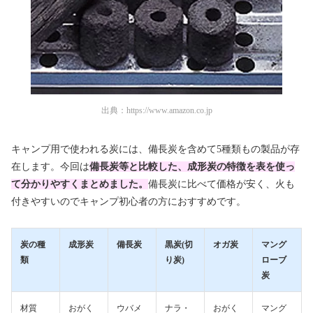
出典：
https://www.amazon.co.jp
キャンプ用で使われる炭には、備長炭を含めて5種類もの製品が存
在します。今回は
備長炭等と比較した、成形炭の特徴を表を使っ
て分かりやすくまとめました。
備長炭に比べて価格が安く、火も
付きやすいのでキャンプ初心者の方におすすめです。
炭の種
成形炭
備長炭
黒炭(切
オガ炭
マング
類
り炭)
ローブ
炭
材質
おがく
ウバメ
ナラ・
おがく
マング