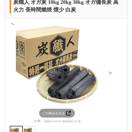
炭職人 オガ炭 10kg 20kg 30kg オガ備長炭 高
火力 長時間燃焼 煙少 白炭
＜
＞
この商品を見る
この
出典：
https://www.amazon.co.jp
出典：
htt