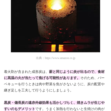
出典：
https://www.amazon.co.jp
着火剤が含まれた成形炭は、
薪と同じように炎が出るので、食材
に高温の火が当たって焦げる可能性があります。
そのため、バー
ベキューを行うときは肉や野菜を焦がさないように、炭の配置や
継ぎ足しを工夫して行うようにしましょう。
黒炭・備長炭の遠赤外線効果も活かしづらく、焼きムラが生じや
すいのもデメリット
です。うまく加熱を行わないと生焼けの肉が