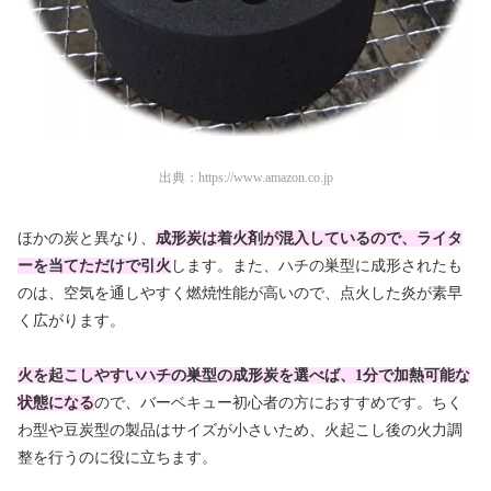
出典：
https://www.amazon.co.jp
ほかの炭と異なり、
成形炭は着火剤が混入しているので、ライタ
ーを当てただけで引火
します。また、ハチの巣型に成形されたも
のは、空気を通しやすく燃焼性能が高いので、点火した炎が素早
く広がります。
火を起こしやすいハチの巣型の成形炭を選べば、1分で加熱可能な
状態になる
ので、バーベキュー初心者の方におすすめです。ちく
わ型や豆炭型の製品はサイズが小さいため、火起こし後の火力調
整を行うのに役に立ちます。