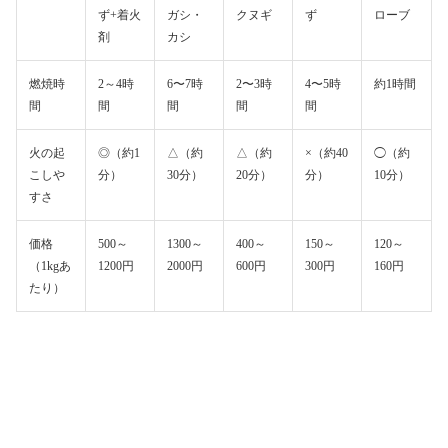
ず+着火
ガシ・
クヌギ
ず
ローブ
剤
カシ
燃焼時
2～4時
6〜7時
2〜3時
4〜5時
約1時間
間
間
間
間
間
火の起
◎（約1
△（約
△（約
×（約40
◯（約
こしや
分）
30分）
20分）
分）
10分）
すさ
価格
500～
1300～
400～
150～
120～
（1kgあ
1200円
2000円
600円
300円
160円
たり）