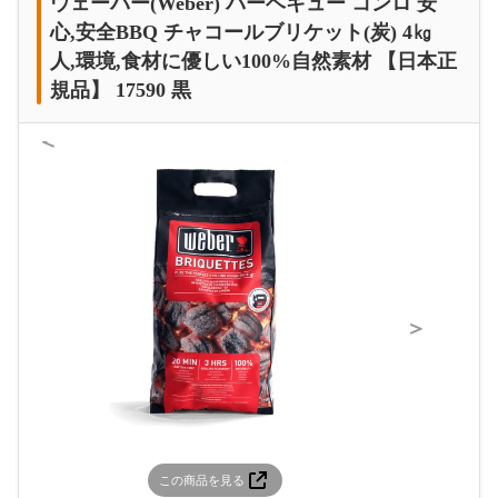
ウェーバー(Weber) バーベキュー コンロ 安
心,安全BBQ チャコールブリケット(炭) 4㎏
人,環境,食材に優しい100%自然素材 【日本正
規品】 17590 黒
＜
＞
この商品を見る
この