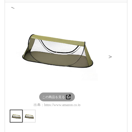
＜
＞
この商品を見る
この
出典：
https://www.amazon.co.jp
出典：
htt