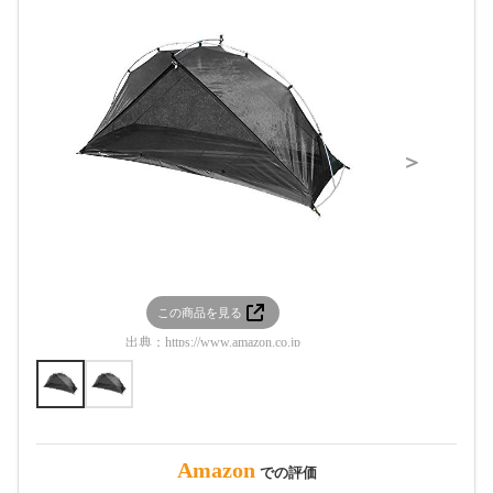
＞
この商品を見る
この
出典：
https://www.amazon.co.jp
出典：
htt
Amazon
での評価