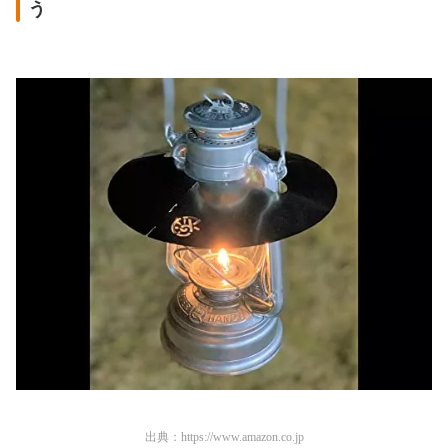
う
出典：
https://www.amazon.co.jp