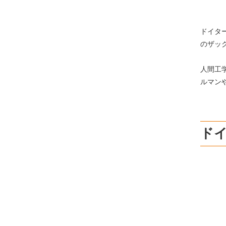
ドイター
のザッ
人間工
ルマン
ド