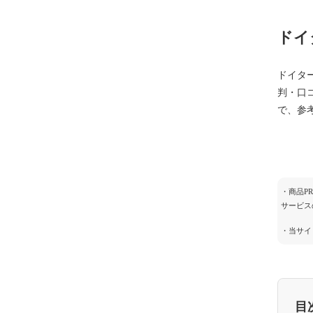
ドイ
ドイタ
判・口
で、参
・商品P
サービス
・当サイ
目