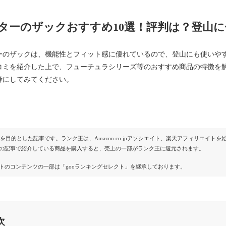
ターのザックおすすめ10選！評判は？登山
ーのザックは、機能性とフィット感に優れているので、登山にも使いや
コミを紹介した上で、フューチュラシリーズ等のおすすめ商品の特徴を
考にしてみてください。
Rを目的とした記事です。ランク王は、Amazon.co.jpアソシエイト、楽天アフィリエイ
の記事で紹介している商品を購入すると、売上の一部がランク王に還元されます。
トのコンテンツの一部は「gooランキングセレクト」を継承しております。
次