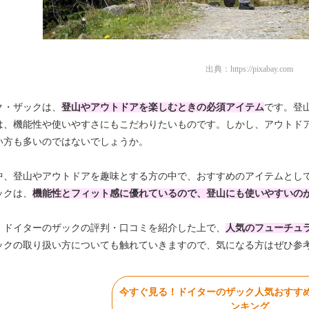
出典：
https://pixabay.com
ク・ザックは、
登山やアウトドアを楽しむときの必須アイテム
です。登
は、機能性や使いやすさにもこだわりたいものです。しかし、アウトド
い方も多いのではないでしょうか。
中、登山やアウトドアを趣味とする方の中で、おすすめのアイテムとし
ックは、
機能性とフィット感に優れているので、登山にも使いやすいの
、ドイターのザックの評判・口コミを紹介した上で、
人気のフューチュ
ックの取り扱い方についても触れていきますので、気になる方はぜひ参
今すぐ見る！ドイターのザック人気おすす
ンキング