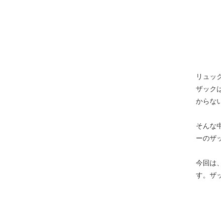
リュッ
ザック
からな
そんな
ーのザ
今回は
す。ザ