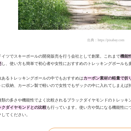
出典：
https://pixabay.com
8年ドイツでスキーポールの開発販売を行う会社として創業。これまで
機能
売
し、使い方も簡単で初心者や女性におすすめのトレッキングポールも
数あるトレッキングポールの中でもおすすめは
カーボン素材の軽量で折
トに収納、カーボン製で軽いので女性でもザックの中に入れてしまえば
種類の多さや機能性でよく比較されるブラックダイヤモンドのトレッキ
ックダイヤモンドとの比較
も行っています。使い方や気になる機能性に
クしてください。