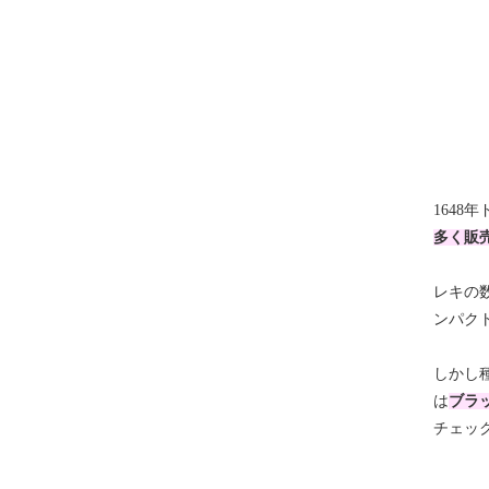
164
多く販
レキの
ンパク
しかし
は
ブラ
チェッ