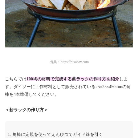
出典：
https://pixabay.com
こちらでは
100均の材料で完成する薪ラックの作り方を紹介
しま
す。ダイソーに工作材料として販売されている25×25×450mmの角
棒を4本準備してください。
＜薪ラックの作り方＞
角棒に定規を使ってえんぴつでガイド線を引く