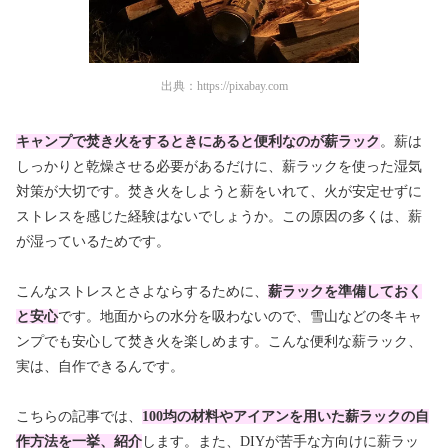
出典：
https://pixabay.com
キャンプで焚き火をするときにあると便利なのが薪ラック
。薪は
しっかりと乾燥させる必要があるだけに、薪ラックを使った湿気
対策が大切です。焚き火をしようと薪をいれて、火が安定せずに
ストレスを感じた経験はないでしょうか。この原因の多くは、薪
が湿っているためです。
こんなストレスとさよならするために、
薪ラックを準備しておく
と安心
です。地面からの水分を吸わないので、
雪山などの冬キャ
ンプでも安心して焚き火を楽しめます
。こんな便利な薪ラック、
実は、自作できるんです。
こちらの記事では、
100均の材料やアイアンを用いた薪ラックの自
作方法を一挙、紹介
します。また、
DIYが苦手な方向けに薪ラッ