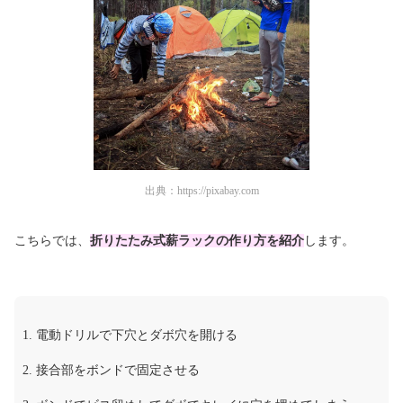
出典：
https://pixabay.com
こちらでは、
折りたたみ式薪ラックの作り方を紹介
します。
電動ドリルで下穴とダボ穴を開ける
接合部をボンドで固定させる