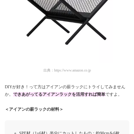
出典：
https://www.amazon.co.jp
DIYが好き！って方はアイアンの薪ラックにトライしてみません
か。
できあがってるアイアンラックを活用すれば簡単
ですよ。
＜アイアンの薪ラックの材料＞
SPF材（1×6材）半分にカットしたもの：約90cmを6枚