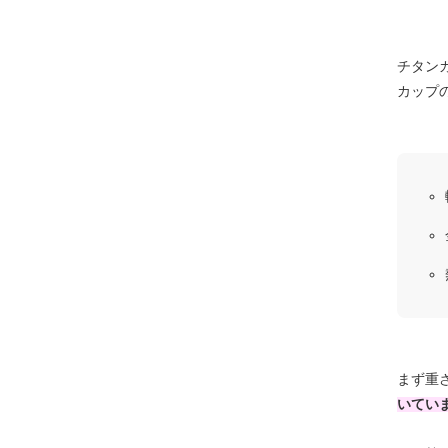
チタン
カップ
まず重
いてい