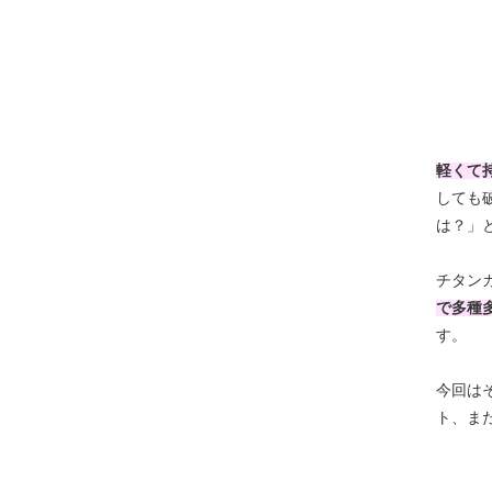
軽くて
しても
は？」
チタン
で多種
す。
今回は
ト、ま