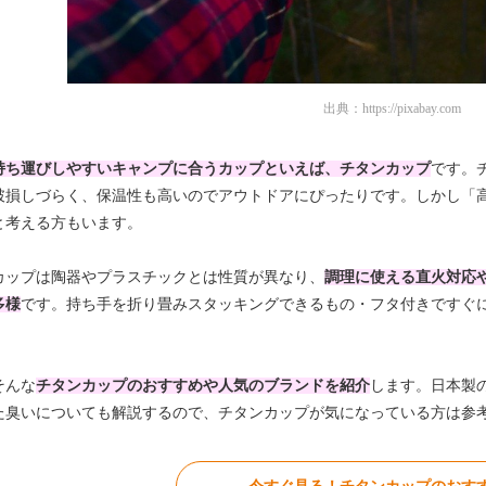
出典：
https://pixabay.com
持ち運びしやすいキャンプに合うカップといえば、チタンカップ
です。
破損しづらく、保温性も高いのでアウトドアにぴったりです。しかし「
と考える方もいます。
カップは陶器やプラスチックとは性質が異なり、
調理に使える直火対応
多様
です。持ち手を折り畳みスタッキングできるもの・フタ付きですぐ
そんな
チタンカップのおすすめや人気のブランドを紹介
します。日本製
た臭いについても解説するので、チタンカップが気になっている方は参