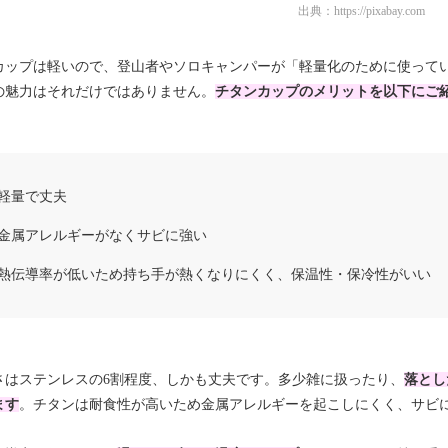
出典：
https://pixabay.com
カップは軽いので、登山者やソロキャンパーが「軽量化のために使って
の魅力はそれだけではありません。
チタンカップの
メリットを以下にご
軽量で丈夫
金属アレルギーがなくサビに強い
熱伝導率が低いため持ち手が熱くなりにくく、保温性・保冷性がいい
さはステンレスの6割程度、しかも丈夫です。多少雑に扱ったり、
落とし
ます
。チタンは耐食性が高いため金属アレルギーを起こしにくく、サビ