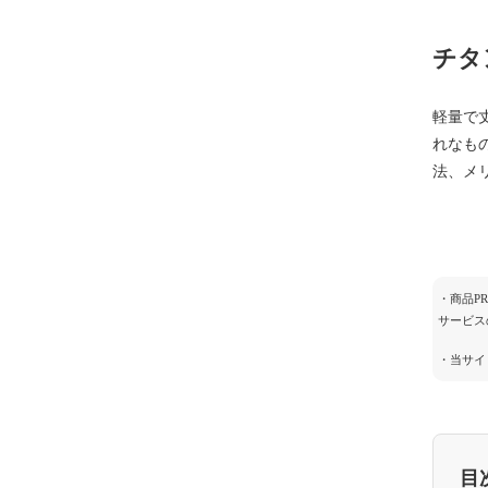
チタ
軽量で
れなも
法、メ
・商品P
サービス
・当サイ
目