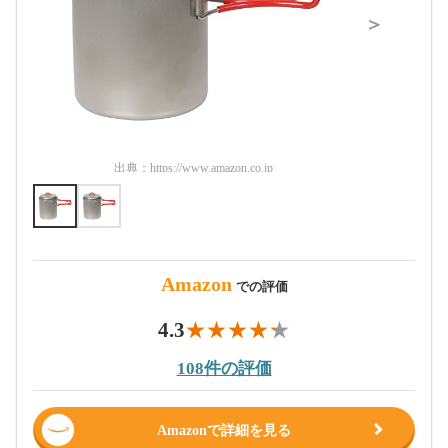
＞
出典：
https://www.amazon.co.jp
出典：
htt
Amazon
での評価
4.3
108件の評価
Amazonで詳細を見る