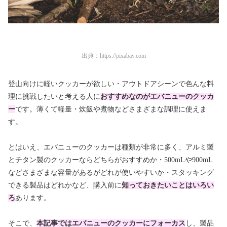
出典：
https://pixabay.com
登山向けに軽いクッカーが欲しい・アウトドアシーンで色んな料
理に挑戦したいと考える人に
おすすめなのがエバニューのクッカ
ー
です。薄くて軽量・炊飯や煮物などさまざまな調理に使えま
す。
とはいえ、エバニューのクッカーは種類が非常に多く、アルミ製
とチタン製のクッカーならどちらがおすすめか・500mLや900mL
などさまざまな容量があるがどれが使いやすいか・スタッキング
できる製品はどれかなど、購入前に
知っておきたいことはいろい
ろ
あります。
そこで、
本記事ではエバニューのクッカーにフォーカス
し、製品