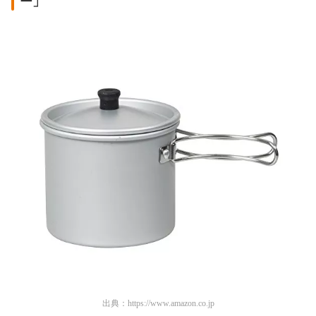
ー」
出典：
https://www.amazon.co.jp