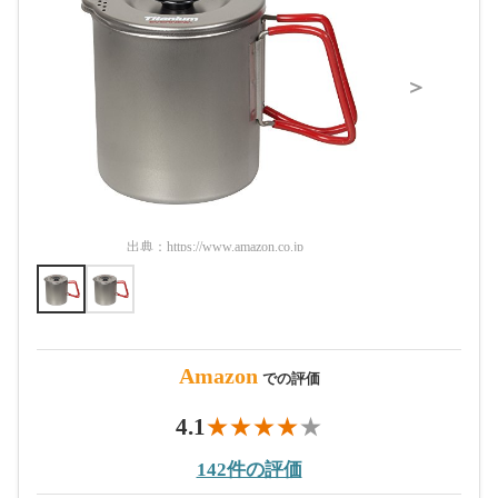
＞
出典：
https://www.amazon.co.jp
出典：
htt
Amazon
での評価
4.1
142件の評価