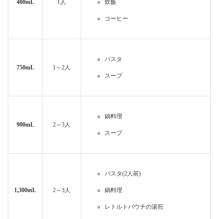
400mL
1人
炊飯
コーヒー
パスタ
750mL
1～2人
スープ
鍋料理
900mL
2～3人
スープ
パスタ(2人前)
1,300mL
2～3人
鍋料理
レトルトパウチの湯煎