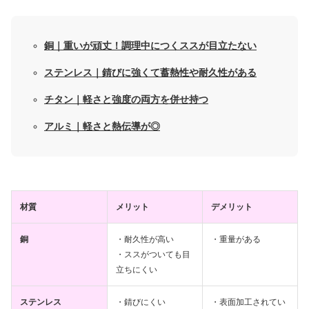
銅｜重いが頑丈！調理中につくススが目立たない
ステンレス｜錆びに強くて蓄熱性や耐久性がある
チタン｜軽さと強度の両方を併せ持つ
アルミ｜軽さと熱伝導が◎
材質
メリット
デメリット
銅
・耐久性が高い
・重量がある
・ススがついても目
立ちにくい
ステンレス
・錆びにくい
・表面加工されてい