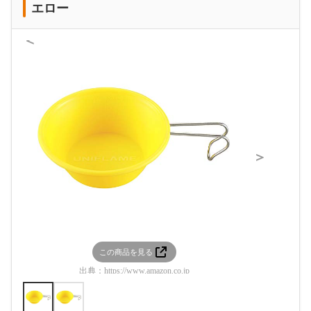
エロー
＜
＞
この商品を見る
この
出典：
https://www.amazon.co.jp
出典：
htt