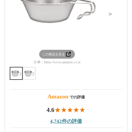
＞
この商品を見る
この
出典：
https://www.amazon.co.jp
出典：
htt
Amazon
での評価
4.6
4,742件の評価