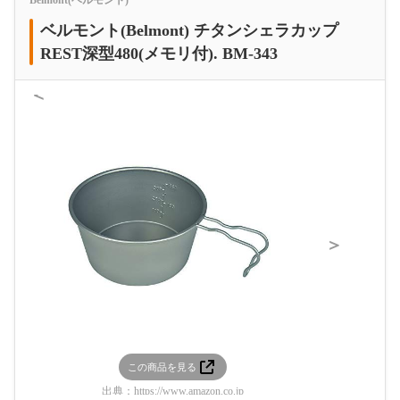
ベルモント(Belmont) チタンシェラカップ
REST深型480(メモリ付). BM-343
＜
＞
この商品を見る
この
出典：
https://www.amazon.co.jp
出典：
htt